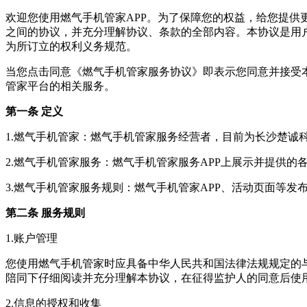
欢迎您使用
燃气手机管家
APP。为了保障您的权益，给您提供
之间的协议，并充分理解协议、条款的全部内容。本协议是用
为所订立的权利义务规范。
当您点击同意《
燃气手机管家
服务协议》即表示您同意并接受
管家
平台的相关服务。
第一条 定义
1.
燃气手机管家
：
燃气手机管家
服务经营者，目前为
长沙楚诚
2.
燃气手机管家
服务：
燃气手机管家
服务APP上展示并提供的
3.
燃气手机管家
服务规则：
燃气手机管家
APP、活动页面等发
第二条 服务规则
1.账户管理
您使用
燃气手机管家
时应具备中华人民共和国法律法规规定的
陪同下仔细阅读并充分理解本协议，在征得监护人的同意后使
2.信息的授权和收集