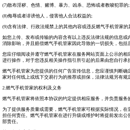
(7)散布淫秽、色情、赌博、暴力、凶杀、恐怖或者教唆犯罪的;
(8)侮辱或者诽谤他人，侵害他人合法权益的;
(9)含有法律、行政法规禁上的其他内容或违反
燃气手机管家
的
如您上传、发布或传输的内容含有以上违反法律法规的信息或
消除影响，并且赔偿
燃气手机管家
因此导致的一切损失，包括
您应仔细阅读并遵守
燃气手机管家
在服务网站页面上公示的相
进行操作，对于您违反相关操作指引所引起的后果由您自行承
燃气手机管家
为您提供的任何广告宣传信息，您应谨慎判断确
家
对任何线上或线下交易行为的推荐或担保，法律法规另有规
2.
燃气手机管家
的权利及义务
燃气手机管家
将依照本协议的约定提供相应服务，并负责服务
为了提供服务质量或需要，
燃气手机管家
可根据实际情况，在
担任何责任。
燃气手机管家
在进行升级或维护时将提前发出公
部责任。