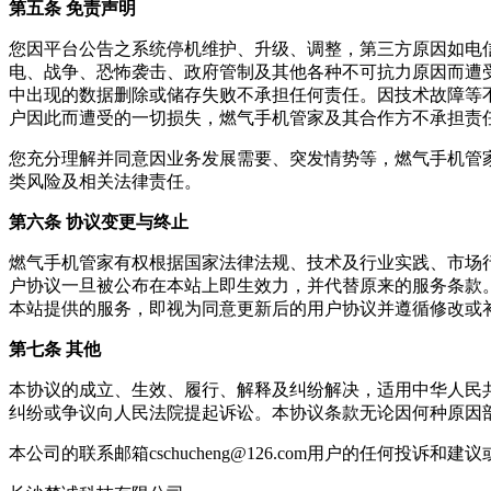
第五条 免责声明
您因平台公告之系统停机维护、升级、调整，第三方原因如电
电、战争、恐怖袭击、政府管制及其他各种不可抗力原因而遭
中出现的数据删除或储存失败不承担任何责任。因技术故障等
户因此而遭受的一切损失，
燃气手机管家
及其合作方不承担责
您充分理解并同意因业务发展需要、突发情势等，
燃气手机管
类风险及相关法律责任。
第六条 协议变更与终止
燃气手机管家
有权根据国家法律法规、技术及行业实践、市场行
户协议一旦被公布在本站上即生效力，并代替原来的服务条款
本站提供的服务，即视为同意更新后的用户协议并遵循修改或
第七条 其他
本协议的成立、生效、履行、解释及纠纷解决，适用中华人民
纠纷或争议向人民法院提起诉讼。本协议条款无论因何种原因
本公司的联系邮箱
cschucheng@126.com
用户的任何投诉和建议