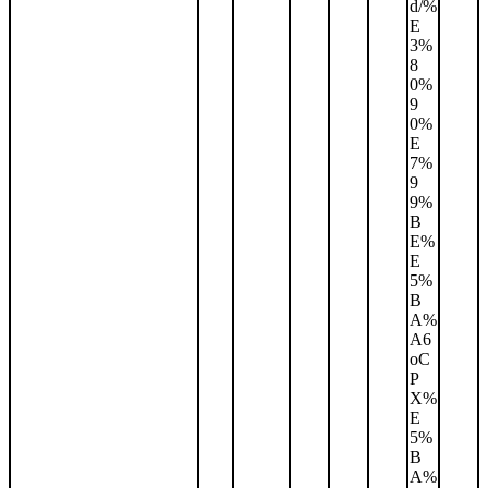
d/%
E
3%
8
0%
9
0%
E
7%
9
9%
B
E%
E
5%
B
A%
A6
oC
P
X%
E
5%
B
A%