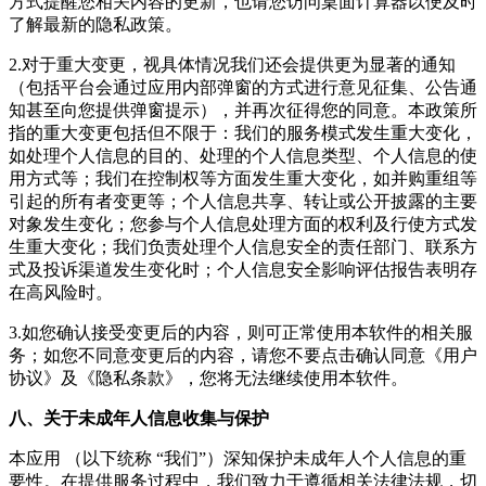
方式提醒您相关内容的更新，也请您访问
桌面计算器
以便及时
了解最新的隐私政策。
2.对于重大变更，视具体情况我们还会提供更为显著的通知
（包括平台会通过应用内部弹窗的方式进行意见征集、公告通
知甚至向您提供弹窗提示），并再次征得您的同意。本政策所
指的重大变更包括但不限于：我们的服务模式发生重大变化，
如处理个人信息的目的、处理的个人信息类型、个人信息的使
用方式等；我们在控制权等方面发生重大变化，如并购重组等
引起的所有者变更等；个人信息共享、转让或公开披露的主要
对象发生变化；您参与个人信息处理方面的权利及行使方式发
生重大变化；我们负责处理个人信息安全的责任部门、联系方
式及投诉渠道发生变化时；个人信息安全影响评估报告表明存
在高风险时。
3.如您确认接受变更后的内容，则可正常使用本软件的相关服
务；如您不同意变更后的内容，请您不要点击确认同意《用户
协议》及《隐私条款》，您将无法继续使用本软件。
八、关于未成年人信息收集与保护
本应用 （以下统称 “我们”）深知保护未成年人个人信息的重
要性。在提供服务过程中，我们致力于遵循相关法律法规，切