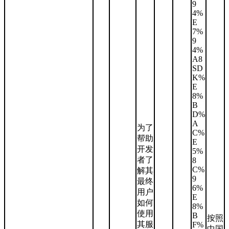
9
4%
E
7%
9
4%
A8
SD
K%
E
8%
B
D%
A
为了
C%
帮助
E
开发
5%
者了
8
C%
解其
9
最终
6%
用户
E
如何
8%
使用
B
按照
其服
F%
中国