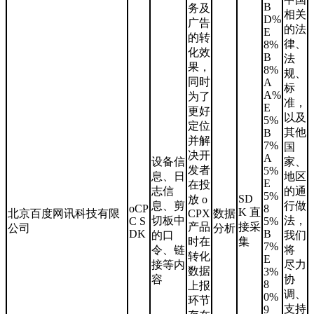
B
务及
相关
D%
广告
的法
E
的转
律、
8%
化效
B
法
果，
8%
规、
同时
A
标
A%
为了
准，
E
更好
以及
5%
定位
其他
B
并解
7%
国
决开
A
设备信
家、
发者
5%
息、日
地区
E
在投
志信
的通
5%
SD
放 o
息、剪
行做
oCP
8
K 直
北京百度网讯科技有限
CPX
数据
切板中
法，
C S
5%
产品
接采
公司
分析
DK
B
的口
我们
时在
集
7%
令、链
将
转化
E
接等内
尽力
数据
3%
容
协
8
上报
调、
0%
环节
支持
9