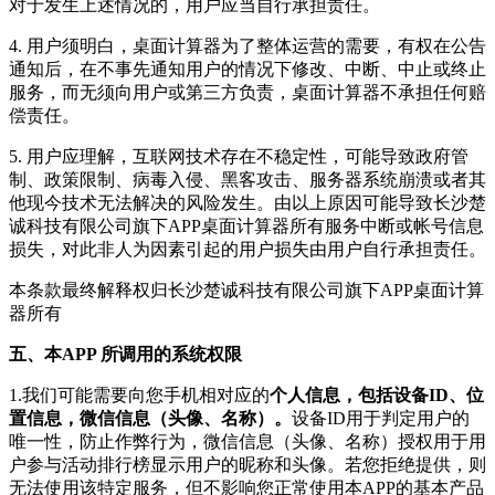
对于发生上述情况的，用户应当自行承担责任。
4. 用户须明白，
桌面计算器
为了整体运营的需要，有权在公告
通知后，在不事先通知用户的情况下修改、中断、中止或终止
服务，而无须向用户或第三方负责，
桌面计算器
不承担任何赔
偿责任。
5. 用户应理解，互联网技术存在不稳定性，可能导致政府管
制、政策限制、病毒入侵、黑客攻击、服务器系统崩溃或者其
他现今技术无法解决的风险发生。由以上原因可能导致
长沙楚
诚科技有限公司
旗下APP
桌面计算器
所有服务中断或帐号信息
损失，对此非人为因素引起的用户损失由用户自行承担责任。
本条款最终解释权归
长沙楚诚科技有限公司
旗下APP
桌面计算
器
所有
五、本APP 所调用的系统权限
1.我们可能需要向您手机相对应的
个人信息，包括设备ID、位
置信息，微信信息（头像、名称）。
设备ID用于判定用户的
唯一性，防止作弊行为，微信信息（头像、名称）授权用于用
户参与活动排行榜显示用户的昵称和头像。若您拒绝提供，则
无法使用该特定服务，但不影响您正常使用本APP的基本产品