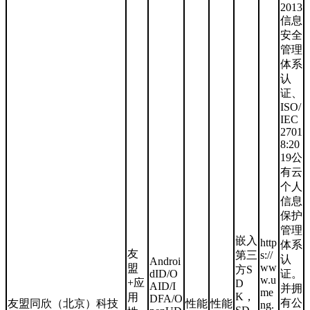
2013
信息
安全
管理
体系
认
证、
ISO/
IEC
2701
8:20
19公
有云
个人
信息
保护
管理
嵌入
http
体系
友
第三
s://
认
Androi
ww
盟
方S
dID/O
证。
w.u
+应
D
AID/I
并拥
me
K，
用
DFA/O
有公
友盟同欣（北京）科技
性能
性能
ng.