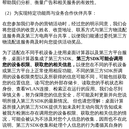
帮助我们分析、衡量广告和相关服务的有效性。
（2）为实现特定功能而与业务合作伙伴共享：
在您参加我们举办的营销活动时，经过您的明示同意，我们会
将您提供的收货人姓名、收货地址、联系方式与第三方物流配
送服务商及第三方电商平台共享，以便我们能通过委托第三方
物流配送服务商及时向您提供活动奖品。
为了适配在不同手机设备上使用
桌面计算器
以及第三方平台服
务，
桌面计算器
集成了第三方SDK。
第三方SDK可能会调用
您的设备权限、获取您的相关信息，
以便您在不同的手机设备
或第三方平台上正常使用相应功能。不同的第三方SDK所调
用的设备权限类型以及所获得的信息可能不同，可能包括获取
您的位置信息、读/写您的外部存储卡、读取您的手机状态和
身份、查看WLAN连接、检索正在运行的应用。我们会尽到
审慎义务，努力保障您的信息安全，尽可能及时更新并向您说
明所接入第三方SDK的最新情况。 但也请您理解：
桌面计算
器
所接入的第三方SDK提供方如未及时主动向我方告知或未
被我方检测出存在调用您的设备权限、获取您的相关信息的情
况，可能会被认为不涉及对您个人信息的收集，因而也不在此
说明。第三方SDK收集和处理个人信息的行为遵循其自身的