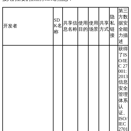
第三
隐
方数
SD
共享信
使用
使用
共享
私
据安
K名
开发者
息名称
目的
场景
方式
链
全能
称
接
力描
述
获得
了IS
O/IE
C 27
001:
2013
信息
安全
管理
体系
认
证、
ISO/
IEC
2701