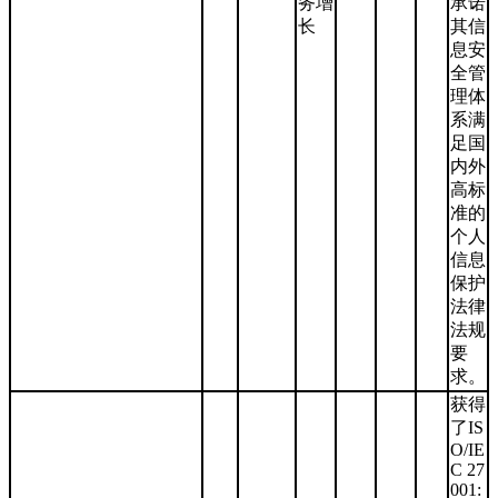
务增
承诺
长
其信
息安
全管
理体
系满
足国
内外
高标
准的
个人
信息
保护
法律
法规
要
求。
获得
了IS
O/IE
C 27
001: