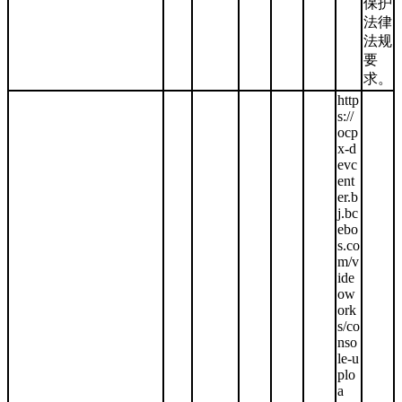
保护
法律
法规
要
求。
http
s://
ocp
x-d
evc
ent
er.b
j.bc
ebo
s.co
m/v
ide
ow
ork
s/co
nso
le-u
plo
a