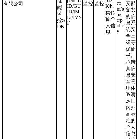
SD
penUD
性
co
安部
有限公司
监控
监控
ID/GU
K收
能
m/p
颁发
ID/IM
集传
监
ag
的信
EI/IMS
输个
e/p
控S
I/
息系
人信
olic
DK
统安
y
息
全三
级等
保证
书。
承诺
其信
息安
全管
理体
系满
足国
内外
高标
准的
个人
信息