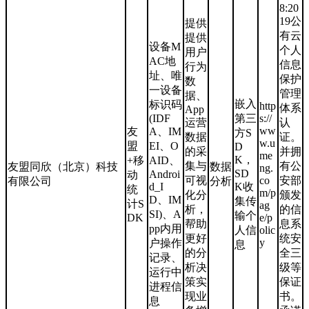
8:20
19公
提供
有云
提供
设备M
个人
用户
AC地
信息
行为
址、唯
保护
数
一设备
管理
据、
嵌入
标识码
http
体系
App
(IDF
第三
s://
运营
认
ww
友
A、IM
方S
数据
证。
w.u
盟
EI、O
D
的采
并拥
me
K，
+移
AID、
集与
有公
友盟同欣（北京）科技
数据
ng.
SD
Androi
动
可视
co
安部
有限公司
分析
d_I
K收
统
m/p
化分
颁发
D、IM
集传
计S
ag
析，
的信
SI)、A
输个
DK
e/p
帮助
息系
pp内用
人信
olic
更好
统安
y
户操作
息
的分
全三
记录、
析决
级等
运行中
策实
保证
进程信
现业
书。
息