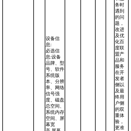
务时
遇到
的问
题，
改进
及优
设备信
化百
息:
度联
必选信
盟产
息:设备
品和
品牌、型
服务
号、软件
在开
系统版
发者
本、分辨
侧以
率、网络
及最
信号强
终用
度、磁盘
户侧
总空间、
的双
系统内存
重体
空间、屏
验，
幕宽
更准
高,屏幕