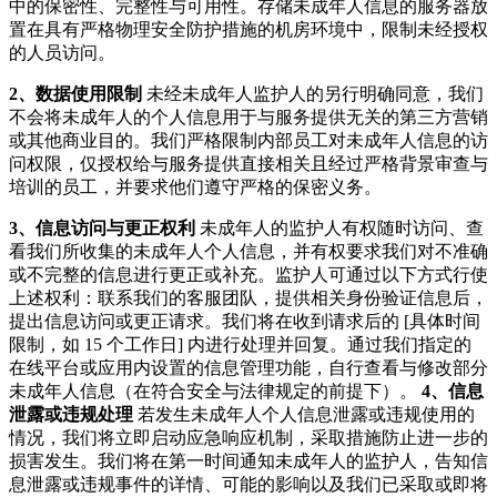
中的保密性、完整性与可用性。存储未成年人信息的服务器放
置在具有严格物理安全防护措施的机房环境中，限制未经授权
的人员访问。
2、数据使用限制
未经未成年人监护人的另行明确同意，我们
不会将未成年人的个人信息用于与服务提供无关的第三方营销
或其他商业目的。我们严格限制内部员工对未成年人信息的访
问权限，仅授权给与服务提供直接相关且经过严格背景审查与
培训的员工，并要求他们遵守严格的保密义务。
3、信息访问与更正权利
未成年人的监护人有权随时访问、查
看我们所收集的未成年人个人信息，并有权要求我们对不准确
或不完整的信息进行更正或补充。监护人可通过以下方式行使
上述权利：联系我们的客服团队，提供相关身份验证信息后，
提出信息访问或更正请求。我们将在收到请求后的 [具体时间
限制，如 15 个工作日] 内进行处理并回复。通过我们指定的
在线平台或应用内设置的信息管理功能，自行查看与修改部分
未成年人信息（在符合安全与法律规定的前提下）。
4、信息
泄露或违规处理
若发生未成年人个人信息泄露或违规使用的
情况，我们将立即启动应急响应机制，采取措施防止进一步的
损害发生。我们将在第一时间通知未成年人的监护人，告知信
息泄露或违规事件的详情、可能的影响以及我们已采取或即将