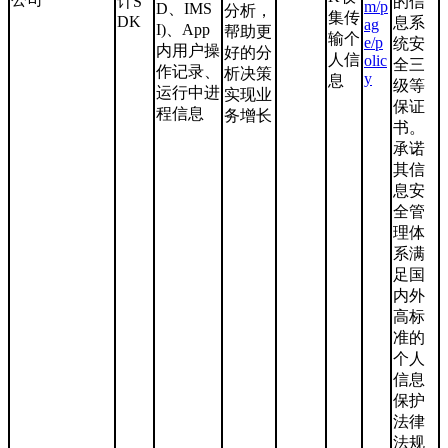
计S
的信
m/p
D、IMS
分析，
集传
DK
息系
ag
I)、App
帮助更
输个
e/p
统安
内用户操
好的分
人信
olic
全三
作记录、
析决策
y
息
级等
运行中进
实现业
保证
程信息
务增长
书。
承诺
其信
息安
全管
理体
系满
足国
内外
高标
准的
个人
信息
保护
法律
法规