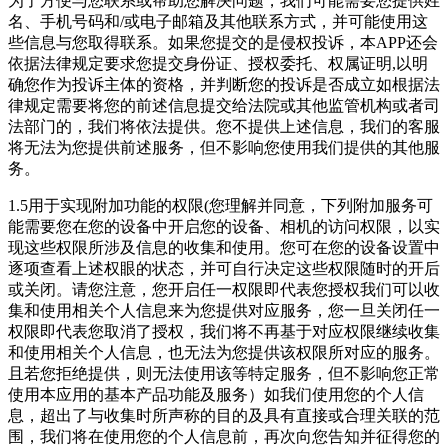
为了方便与您联系或帮助您解决问题，我们可能需要您提供姓
名、手机号码和/或电子邮箱及其他联系方式，并可能使用这
些信息与您取得联系。如果您提交的是侵权投诉，本APP还会
依据法律规定要求您提交身份证、授权委托、权属证明,以明
确您作为投诉主体的资格，并判断您的投诉是否成立如根据法
律规定需要将您的前述信息提交给法院或其他监管机构或者司
法部门的，我们将依法提供。您不提供上述信息，我们的客服
将无法为您提供前述服务，但不影响您使用我们提供的其他服
务。
1.5用于实现附加功能的权限(您理解并同意，下列附加服务可
能需要您在您的设备中开启您的设备、相机的访问权限，以实
现这些权限所涉及信息的收集和使用。您可在您的设备设置中
逐项查看上述权眼的状态，并可自行决定这些权限随时的开后
或关闭。请您注意，您开启任一权限即代表您授权我们可以收
集和使用相关个人信息来为您提供对应服务，您一旦关闭任一
权限即代表您取消了授权，我们将不再基于对应权限继续收集
和使用相关个人信息，也无法为您提供该权限所对应的服务。
且若您拒绝提供，则无法使用该等特定服务，但不影响您正常
使用本应用的基本产品功能及服务）如我们使用您的个人信
息，超出了与收集时所声称的目的及具有直接或合理关联的范
围，我们将在使用您的个人信息前，再次向您告知并征得您的