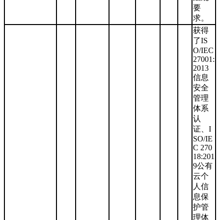
要
求。
获得
了IS
O/IEC
27001:
2013
信息
安全
管理
体系
认
证、I
SO/IE
C 270
18:201
9公有
云个
人信
息保
护管
理体