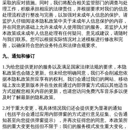
采取的应对措施。同时，我们将配合相关监管部门的调查与处
理工作，积极承担相应的法律责任，并根据要求对我们的信息
处理流程进行整改与完善，以加强对未成年人信息的保护。请
监护人仔细阅读本隐私政策中关于未成年人信息保护的内容，
并在同意的基础上允许未成年人使用我们的服务。若监护人对
本政策或未成年人信息处理有任何疑问、意见或建议，请随时
与我们联系。您可以根据实际情况对上述模板进行修改和完
善，以确保符合您的业务特点和法律合规要求。
九、通知和修订
1.为给您提供更好的服务以及满足国家法律法规的要求，本隐
私政策也会随之更新。但未经您明确同意，我们不会削减您依
据本隐私政策所应享有的权利。我们会通过我们的网站、移动
端上发出更新版本并在生效前通过内部弹窗方式或以其他适当
方式提醒您相关内容的更新，也请您访问
免费汽车音乐多
以便
及时了解最新的隐私政策。
2.对于重大变更，视具体情况我们还会提供更为显著的通知
（包括平台会通过应用内部弹窗的方式进行意见征集、公告通
知甚至向您提供弹窗提示），并再次征得您的同意。本政策所
指的重大变更包括但不限于：我们的服务模式发生重大变化，