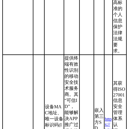
高标
准的
个人
信息
保护
法律
法规
要
求。
提供终
端有效
性识别
的移动
安全技
其获
术服务
得ISO
商。其
27001
“可信I
信息
D”，
安全
设备MA
嵌入
能够解
管理
C地址、
第三
决APP
体系
唯一设备
http
方S
s://
推广过
认
标识码(I
D