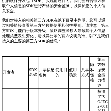
供的软件开发包（SDK）实现前述目的。我们会对合作方获
取个人信息的SDK进行严格的安全监测，以保护您的个人信
息安全。
我们对接入的相关第三方SDK在以下目录中列明。您可以通
过相关链接查看第三方的数据使用和保护规则。请注意，第三
方SDK可能由于版本升级、策略调整等原因导致其个人信息
处理类型发生变化，请以其公示的官方说明为准。以下是我们
接入的主要的第三方SDK的信息：
第三
隐
方数
SDK
共享信息
使用目
使用
共享
私
据安
开发者
名称
名称
的
场景
方式
链
全能
接
力描
述
获得
了IS
O/IEC
27001:
2013