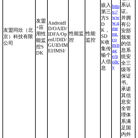
系认
嵌入
http
证。
第三
s://
ww
并拥
方S
友盟
AndroidI
w.u
D
有公
+应
D/OAID/
me
友盟同欣（北
K，
安部
性能监
性能
用性
IDFA/Op
ng.
SD
京）科技有限
颁发
enUDID/
co
控
监控
能监
K收
公司
的信
GUID/IM
m/p
控S
集传
息系
EI/IMSI/
ag
DK
输个
e/p
统安
人信
olic
全三
y
息
级等
保证
书。
承诺
其信
息安
全管
理体
系满
足国
内外