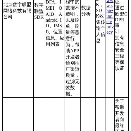
ww
程中的
证，
DFA、I
北京数字联盟
K，
数字
w.s
数据不
数据
通过
MEI、O
SD
网络科技有限
huz
联盟
透明，
分析
欧盟G
AID、A
K收
ilm.
公司
SDK
DPR
ndroid_I
以及刷
cn/
集传
审
D、IMS
单、刷
priv
输个
计，
I)、位置
acy
量等恶
人信
拥有
信息、应
意行
息
信息
用列表
为，帮
安全
助APP
三级
开发者
等保
甄别推
认证
广渠道
质量，
过滤无
效数
据。
为了
帮助
开发
者向
最终