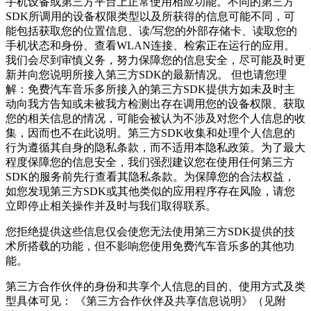
手机设备或第三方平台上正常使用相应功能。不同的第三方
SDK所调用的设备权限类型以及所获得的信息可能不同，可
能包括获取您的位置信息、读/写您的外部存储卡、读取您的
手机状态和身份、查看WLAN连接、检索正在运行的应用。
我们会尽到审慎义务，努力保障您的信息安全，尽可能及时更
新并向您说明所接入第三方SDK的最新情况。 但也请您理
解：
免费汽车音乐多
所接入的第三方SDK提供方如未及时主
动向我方告知或未被我方检测出存在调用您的设备权限、获取
您的相关信息的情况，可能会被认为不涉及对您个人信息的收
集，因而也不在此说明。第三方SDK收集和处理个人信息的
行为遵循其自身的隐私条款，而不适用本隐私政策。为了最大
程度保障您的信息安全，我们强烈建议您在使用任何第三方
SDK的服务前先行查看其隐私条款。为保障您的合法权益，
如您发现第三方SDK或其他类似的应用程序存在风险，请您
立即停止相关操作并及时与我们取得联系。
您拒绝提供这些信息仅会使您无法使用第三方SDK提供的技
术所搭载的功能，但不影响您使用
免费汽车音乐多
的其他功
能。
第三方合作伙伴的身份和共享个人信息的目的、使用方式及类
型具体可见： 《第三方合作伙伴及共享信息说明》（见附